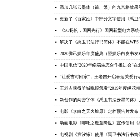
添加几张云墨体（简、繁）的九宫格效果
넷
更新了《百家姓》中部分文字使用《禹卫
넷
《5G扬帆，国网先行》国网新型电力系
넷
解决了《禹卫书法行书简体》不能在WPS o
넷
2020腾讯娱乐年度盛典（暨娱乐白皮书
넷
中国电信“2020年终端生态合作推进会”
넷
“让爱吉时回家”，王老吉开启春运关爱行
넷
王老吉获得羊城晚报颁发“2019年度绣花
넷
新创作的两套字体《禹卫书法云墨简体》
넷
电影《李白之天火燎原》定档预告片发布
넷
动画电影《哪吒之魔童降世》宣传使用《
넷
电视剧《宸汐缘》使用《禹卫书法行书简
넷