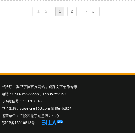
上一页
1
2
下一页
书法厅
，禹卫字体官方网站，资深文字创作专家
电话：0514-89988686，15605259960
QQ/微信号：413763516
电子邮箱：yuweicn#163.com 请将#换成@
运营单位：广陵区微字创意设计中心
苏ICP备18010818号